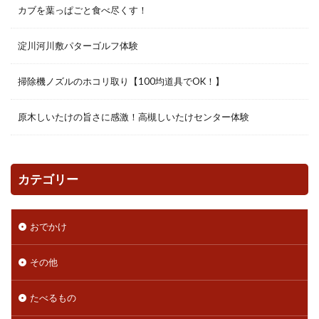
カブを葉っぱごと食べ尽くす！
淀川河川敷パターゴルフ体験
掃除機ノズルのホコリ取り【100均道具でOK！】
原木しいたけの旨さに感激！高槻しいたけセンター体験
カテゴリー
おでかけ
その他
たべるもの